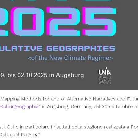
o “Mapping Methods for and of Alternative Narratives and Futu
Kulturgeographie
“ in Augsburg, Germany, dal 30 settembre al
l Qui e in particolare i risultati della stagione realizzata a Po
Delta del Po Area”