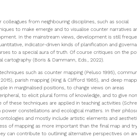
 colleagues from neighbouring disciplines, such as social
iques to make emerge and to visualise counter narratives a
opment. In the mainstream views, development is still freque
itative, indicator-driven kinds of planification and govern
ses to a special aura of truth. Of course critiques on the p
ical cartography (Boris & Dammann, Eds., 2022).
n techniques such as counter mapping (Peluso 1995), commun
 2015), parish mapping (King & Clifford 1985), and deep mapp
ople in marginalised positions, to change views on areas
ipheral, to elicit plural forms of knowledge, and to give no
me of these techniques are applied in teaching activities (Schre
power constellations and ecological matters. In their philos
ntologies and mostly include artistic elements and aesthet
ess of mapping as more important than the final map and try
ey can contribute to outlining alternative perspectives on an