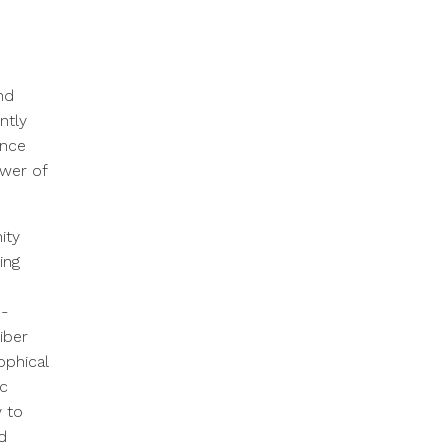
nd
ntly
ance
ower of
ity
ing
n-
iber
ophical
ic
 to
d