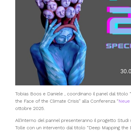
Tobias Boos e Daniele , coordinano il panel dal titol
the Face of the Climate Crisis” alla Conferenza “
Neue 
ottobre 2025.
All’interno del pannel presenteranno il progetto Studi su
Tolle con un intervento dal titolo “Deep Mapping the 