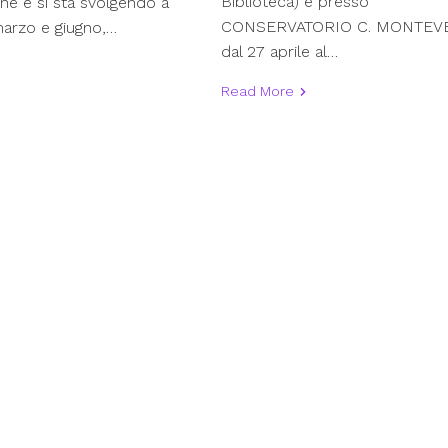
Biblioteca) e presso
one e si sta svolgendo a
CONSERVATORIO C. MONTEV
 marzo e giugno,…
dal 27 aprile al…
Read More